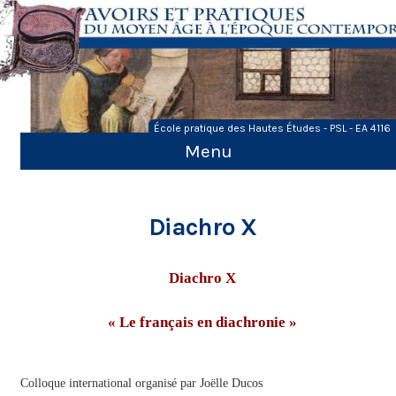
Skip
to
content
École pratique des Hautes Études - PSL - EA 4116
Menu
Diachro X
Diachro X
« Le français en diachronie »
Colloque international organisé par Joëlle Ducos