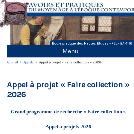
Skip
to
content
École pratique des Hautes Études - PSL - EA 4116
Menu
Accueil
>
Appels
> Appel à projet « Faire collection » 2026
Appel à projet « Faire collection »
2026
Grand programme de recherche « Faire collection »
Appel à projets 2026