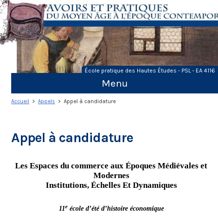
Skip
to
content
École pratique des Hautes Études - PSL - EA 4116
Menu
Accueil
>
Appels
> Appel à candidature
Appel à candidature
Les Espaces du commerce aux Époques Médiévales et
Modernes
Institutions, Échelles Et Dynamiques
e
11
école d’été d’histoire économique