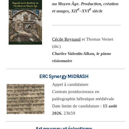
au Moyen Âge. Production, création
e
e
et usages, XII
–XVI
siècle
Cécile Reynaud
et Thomas Vernet
(dir.)
Charles-Valentin Alkan, le piano
visionnaire
ERC Synergy MiDRASH
Appel à candidature
Contrats postdoctoraux en
paléographie hébraïque médiévale
Date limite de candidature :
15 août
2026
, 23h59
Art nouveau et éclectisme