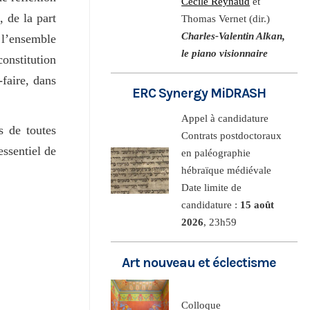
Cécile Reynaud
et
, de la part
Thomas Vernet (dir.)
Charles-Valentin Alkan,
 l’ensemble
le piano visionnaire
constitution
-faire, dans
ERC Synergy MiDRASH
Appel à candidature
s de toutes
Contrats postdoctoraux
essentiel de
en paléographie
hébraïque médiévale
Date limite de
candidature :
15 août
2026
, 23h59
Art nouveau et éclectisme
Colloque