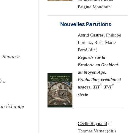
Brigitte Mondrain
Nouvelles Parutions
Astrid Castres
, Philippe
Lorentz, Rose-Marie
Ferré (dir.)
ès Renan »
Regards sur la
Broderie en Occident
au Moyen Âge.
Production, création et
0 »
e
e
usages, XII
–XVI
siècle
’un échange
Cécile Reynaud
et
Thomas Vernet (dir.)