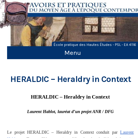
Skip
to
content
École pratique des Hautes Études - PSL - EA 4116
Menu
HERALDIC – Heraldry in Context
HERALDIC – Heraldry in Context
Laurent Hablot, lauréat d’un projet ANR / DFG
Le projet HERALDIC – Heraldry in Context conduit par
Laurent