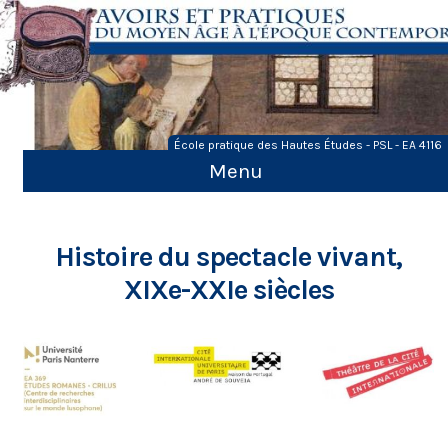
Skip
to
content
École pratique des Hautes Études - PSL - EA 4116
Menu
Histoire du spectacle vivant,
XIXe-XXIe siècles