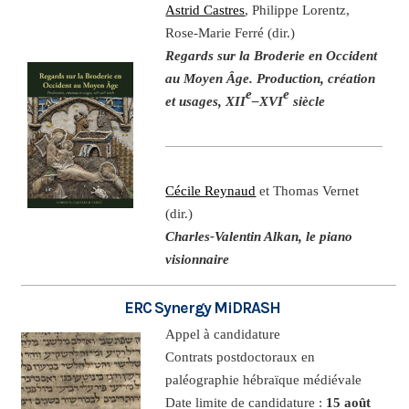
Astrid Castres
, Philippe Lorentz,
Rose-Marie Ferré (dir.)
Regards sur la Broderie en Occident
au Moyen Âge. Production, création
e
e
et usages, XII
–XVI
siècle
Cécile Reynaud
et Thomas Vernet
(dir.)
Charles-Valentin Alkan, le piano
visionnaire
ERC Synergy MiDRASH
Appel à candidature
Contrats postdoctoraux en
paléographie hébraïque médiévale
Date limite de candidature :
15 août