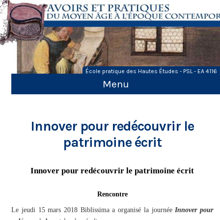
Skip
to
content
École pratique des Hautes Études - PSL - EA 4116
Menu
Innover pour redécouvrir le
patrimoine écrit
Innover pour redécouvrir le patrimoine écrit
Rencontre
Le jeudi 15 mars 2018 Biblissima a organisé la journée
Innover pour