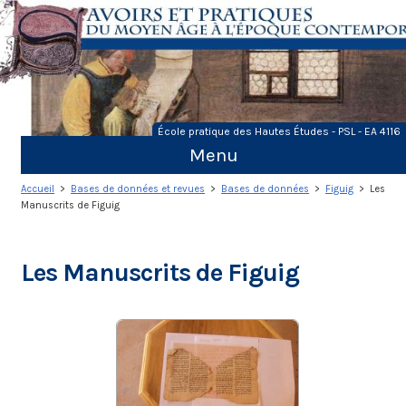
Skip
to
content
École pratique des Hautes Études - PSL - EA 4116
Menu
Accueil
>
Bases de données et revues
>
Bases de données
>
Figuig
> Les
Manuscrits de Figuig
Les Manuscrits de Figuig