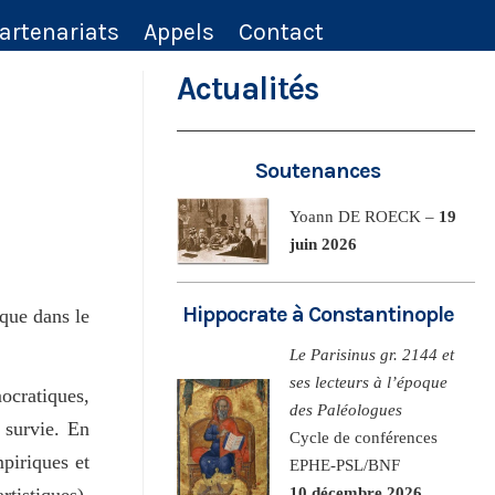
artenariats
Appels
Contact
Actualités
Soutenances
Yoann DE ROECK –
19
juin 2026
Hippocrate à Constantinople
ique dans le
Le Parisinus gr. 2144 et
ses lecteurs à l’époque
ocratiques,
des Paléologues
 survie. En
Cycle de conférences
mpiriques et
EPHE-PSL/BNF
artistiques),
10 décembre 2026