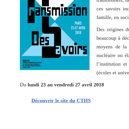
ces savoirs in
famille, en soci
Des origines d
beaucoup à déco
moyens de la t
nucléaire ou él
l’institution 
(écoles et univ
Du
lundi 23 au vendredi 27 avril 2018
Découvrir le site du CTHS