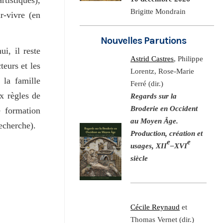
Brigitte Mondrain
r-vivre (en
Nouvelles Parutions
i, il reste
Astrid Castres
, Philippe
teurs et les
Lorentz, Rose-Marie
 la famille
Ferré (dir.)
ux règles de
Regards sur la
Broderie en Occident
e formation
au Moyen Âge.
recherche).
Production, création et
e
e
usages, XII
–XVI
siècle
Cécile Reynaud
et
Thomas Vernet (dir.)