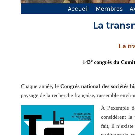
Accueil
Membres
A
La trans
La tr
e
143
congrès du Comité
Chaque année, le
Congrès national des sociétés his
paysage de la recherche française, rassemble environ
À l’exemple de
considèrent la
fait, il n’exis
traditionnels, t