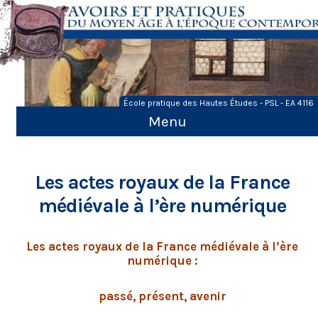
Skip
to
content
École pratique des Hautes Études - PSL - EA 4116
Menu
Les actes royaux de la France
médiévale à l’ère numérique
Les actes royaux de la France médiévale à l’ère
numérique :
passé, présent, avenir