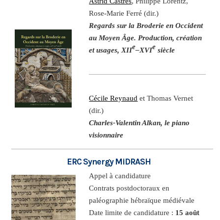
Astrid Castres
, Philippe Lorentz,
Rose-Marie Ferré (dir.)
Regards sur la Broderie en Occident
au Moyen Âge. Production, création
e
e
et usages, XII
–XVI
siècle
Cécile Reynaud
et Thomas Vernet
(dir.)
Charles-Valentin Alkan, le piano
visionnaire
ERC Synergy MiDRASH
Appel à candidature
Contrats postdoctoraux en
paléographie hébraïque médiévale
Date limite de candidature :
15 août