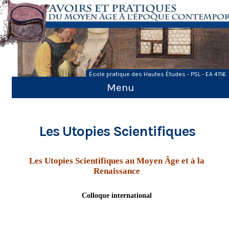
Skip
to
content
École pratique des Hautes Études - PSL - EA 4116
Menu
Les Utopies Scientifiques
Les Utopies Scientifiques au Moyen Âge et à la
Renaissance
Colloque international