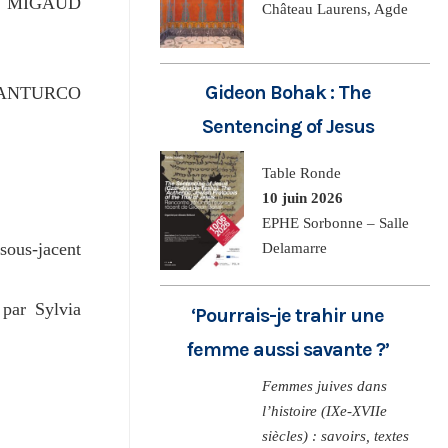
anie MIGAUD
Château Laurens, Agde
Gideon Bohak : The
a GIANTURCO
Sentencing of Jesus
Table Ronde
10 juin 2026
EPHE Sorbonne – Salle
 sous-jacent
Delamarre
 par Sylvia
‘Pourrais-je trahir une
femme aussi savante ?’
Femmes juives dans
l’histoire (IXe-XVIIe
siècles) : savoirs, textes