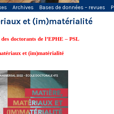
xes
Archives
Bases de données – revues
P
riaux et (im)matérialité
 des doctorants de l’EPHE – PSL
atériaux et (im)matérialité