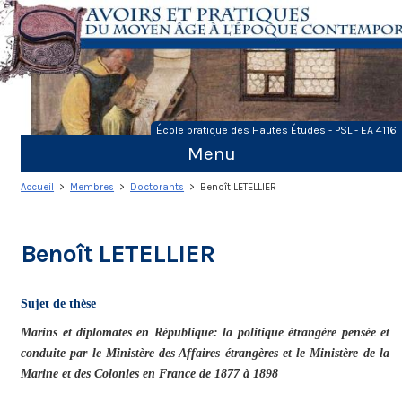
Skip
to
content
École pratique des Hautes Études - PSL - EA 4116
Menu
Accueil
>
Membres
>
Doctorants
> Benoît LETELLIER
Benoît LETELLIER
Sujet de thèse
Marins et diplomates en République: la politique étrangère pensée et
conduite par le Ministère des Affaires étrangères et le Ministère de la
Marine et des Colonies en France de 1877 à 1898