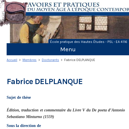
Skip
to
content
École pratique des Hautes Études - PSL - EA 4116
Menu
Accueil
>
Membres
>
Doctorants
> Fabrice DELPLANQUE
Fabrice DELPLANQUE
Sujet de thèse
Édition, traduction et commentaire du Livre V du De poeta d’Antonio
Sebastiano Minturno (1559)
Sous la direction de