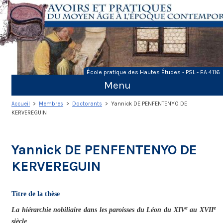
Skip
to
content
École pratique des Hautes Études - PSL - EA 4116
Menu
Accueil
>
Membres
>
Doctorants
> Yannick DE PENFENTENYO DE
KERVEREGUIN
Yannick DE PENFENTENYO DE
KERVEREGUIN
Titre de la thèse
e
e
La hiérarchie nobiliaire dans les paroisses du Léon du XIV
au XVII
siècle