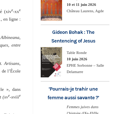
10 et 11 juin 2026
e
e
é (xiv
-xx
Château Laurens, Agde
, en ligne :
Gideon Bohak : The
,
Albineana,
Sentencing of Jesus
ques, entre
Table Ronde
10 juin 2026
. Artisans,
EPHE Sorbonne – Salle
s de l’École
Delamarre
‘Pourrais-je trahir une
le », dans
e
e
t (xv
-xviii
femme aussi savante ?’
Femmes juives dans
l’histoire (IXe-XVIIe