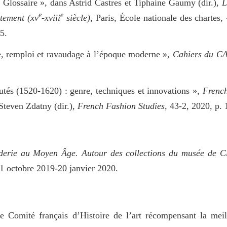
Glossaire », dans Astrid Castres et Tiphaine Gaumy (dir.),
L
e
e
êtement (xv
-xviii
siècle)
, Paris, École nationale des chartes,
5.
pe, remploi et ravaudage à l’époque moderne »,
Cahiers du C
utés (1520-1620) : genre, techniques et innovations »,
French
Steven Zdatny (dir.),
French Fashion Studies
, 43-2, 2020, p.
oderie au Moyen Âge. Autour des collections du musée de C
 octobre 2019-20 janvier 2020.
e Comité français d’Histoire de l’art récompensant la meil