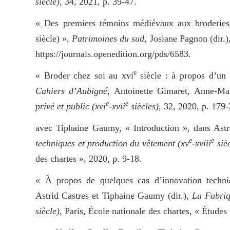
siècle)
, 34, 2021, p. 39-47.
« Des premiers témoins médiévaux aux broderies 
siècle) »,
Patrimoines du sud,
Josiane Pagnon (dir.)
https://journals.openedition.org/pds/6583.
e
« Broder chez soi au xvi
siècle : à propos d’un 
Cahiers d’Aubigné,
Antoinette Gimaret, Anne-Mar
e
e
privé et public (xvi
-xvii
siècles)
, 32, 2020, p. 179-
avec Tiphaine Gaumy, « Introduction », dans Astr
e
e
techniques et production du vêtement (xv
-xviii
sièc
des chartes », 2020, p. 9-18.
« À propos de quelques cas d’innovation techni
Astrid Castres et Tiphaine Gaumy (dir.),
La Fabriqu
siècle)
, Paris, École nationale des chartes, « Études