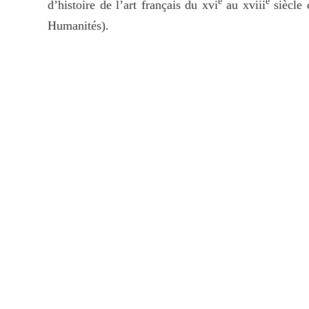
e
e
d’histoire de l’art français du xvi
au xviii
siècle 
Humanités).