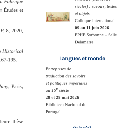
a Fabrique
siècles) : savoirs, textes
 « Études et
et objets
Colloque international
09 au 11 juin 2026
AP,
8, 2020,
EPHE Sorbonne – Salle
Delamarre
 Historical
Langues et monde
 167-195.
Entreprises de
traduction des savoirs
et politiques impériales
luny
, Paris,
e
au 16
siècle
28 et 29 mai 2026
Biblioteca Nacional du
Portugal
leure thèse