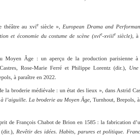
e
de théâtre au xvi
siècle »,
European Drama and Performanc
e
e
tion et économie du costume de scène (xvi
-xviii
siècle)
, à
du Moyen Âge : un aperçu de la production parisienne à 
Castres, Rose-Marie Ferré et Philippe Lorentz (dir.),
Une 
epols, à paraître en 2022.
e la broderie médiévale : un état des lieux », dans Astrid Ca
 à l’aiguille. La broderie au Moyen Âge
, Turnhout, Brepols, à
it de François Chabot de Brion en 1585 : la fabrication d’
(dir.),
Revêtir des idées. Habits, parures et politique. Franc