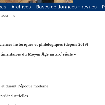
xes
Archives
Bases de données – revues
P
d CASTRES
iences historiques et philologiques (depuis 2019)
e
estimentaires du Moyen Âge au xix
siècle »
e et durant l’époque moderne
pré-industrielles