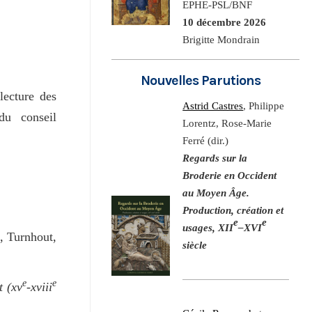
EPHE-PSL/BNF
10 décembre 2026
Brigitte Mondrain
Nouvelles Parutions
lecture des
Astrid Castres
, Philippe
du conseil
Lorentz, Rose-Marie
Ferré (dir.)
Regards sur la
Broderie en Occident
au Moyen Âge.
Production, création et
e
e
usages, XII
–XVI
, Turnhout,
siècle
e
e
t (xv
-xviii