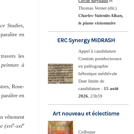
Cécile Reynaud
et
Thomas Vernet (dir.)
Charles-Valentin Alkan,
le piano visionnaire
e Studies,
 paraître en
ERC Synergy MiDRASH
Appel à candidature
travers les
Contrats postdoctoraux
peinture à
en paléographie
hébraïque médiévale
Date limite de
stres, Rose-
candidature :
15 août
 paraître en
2026
, 23h59
Art nouveau et éclectisme
un vêtement
e
e
e (xvi
-xxi
Colloque