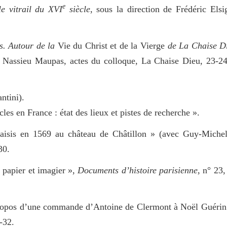
e
e vitrail du XVI
siècle
, sous la direction de Frédéric Elsi
s. Autour de la
Vie du Christ et de la Vierge
de La Chaise D
y Nassieu Maupas, actes du colloque, La Chaise Dieu, 23-2
ntini).
cles en France : état des lieux et pistes de recherche ».
 saisis en 1569 au château de Châtillon » (avec Guy-Miche
30.
n papier et imagier »,
Documents d’histoire parisienne
, n° 23
à propos d’une commande d’Antoine de Clermont à Noël Guérin
-32.