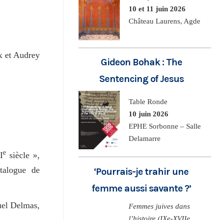
10 et 11 juin 2026
Château Laurens, Agde
x et Audrey
Gideon Bohak : The
Sentencing of Jesus
Table Ronde
10 juin 2026
EPHE Sorbonne – Salle
Delamarre
e
I
siècle »,
talogue de
‘Pourrais-je trahir une
femme aussi savante ?’
uel Delmas,
Femmes juives dans
l’histoire (IXe-XVIIe