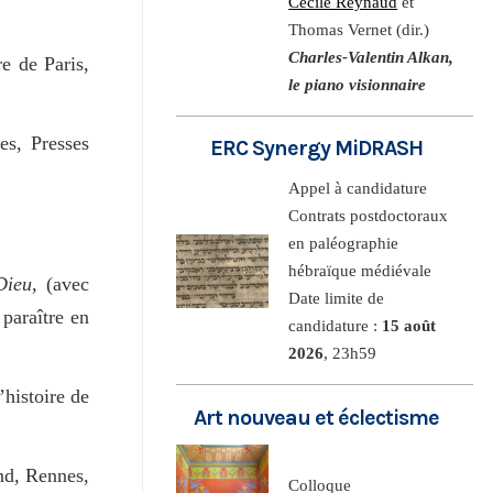
Cécile Reynaud
et
Thomas Vernet (dir.)
Charles-Valentin Alkan,
re de Paris,
le piano visionnaire
s, Presses
ERC Synergy MiDRASH
Appel à candidature
Contrats postdoctoraux
en paléographie
hébraïque médiévale
Dieu
, (avec
Date limite de
paraître en
candidature :
15 août
2026
, 23h59
histoire de
Art nouveau et éclectisme
and, Rennes,
Colloque