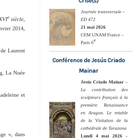
Crise(s)
Journée transversale –
e
 XVI
siècle
,
ED 472
21 mai 2026
anvier 2014,
CEM UNAM France –
e
Paris 6
n de Laurent
Conférence de Jesús Criado
Mainar
rg, La Nuée
Jesús Criado Mainar
–
La contribution des
adeleine et
sculpteurs français à la
première Renaissance
en Aragon. Le retable
de la
Visitation
de la
cathédrale de Tarazona
age », dans
Lundi 4 mai 2026
–