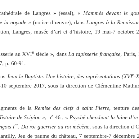
athédrale de Langres » (essai), «
Mammès devant le gou
e la noyade
» (notice d’œuvre), dans
Langres à la Renaissa
tion, Langres, musée d’art et d’histoire, 19 mai-7 octobre 
e
pisserie au XVI
siècle », dans
La tapisserie française
, Paris,
, p. 60-91.
e
ans
Jean le Baptiste. Une histoire, des représentations (XVI
-
i-10 septembre 2017, sous la direction de Clémentine Mathur
ragments de la
Remise des clefs à saint Pierre
, tenture d
istoire de Scipion
», n° 46 ; «
Psyché cherchant la laine d’or
er
nçois I
. Du roi guerrier au roi mécène
, sous la direction d’
antilly, Jeu de paume du château, 7 septembre-7 décembre 2