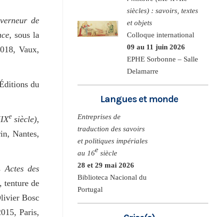
siècles) : savoirs, textes
verneur de
et objets
nce
, sous la
Colloque international
09 au 11 juin 2026
2018, Vaux,
EPHE Sorbonne – Salle
Delamarre
 Éditions du
Langues et monde
e
Entreprises de
XIX
siècle)
,
traduction des savoirs
in, Nantes,
et politiques impériales
e
au 16
siècle
28 et 29 mai 2026
es
Actes des
Biblioteca Nacional du
, tenture de
Portugal
Olivier Bosc
015, Paris,