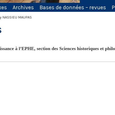
xes
Archives
Bases de données – revues
P
y NASSIEU MAUPAS
S
aissance à l’EPHE, section des Sciences historiques et phil