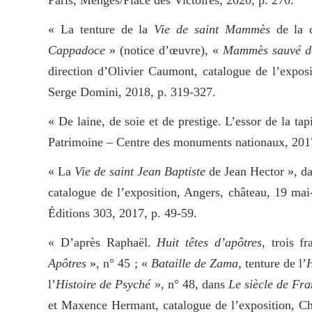
« La tenture de la
Vie de saint Mammès
de la c
Cappadoce
» (notice d’œuvre), «
Mammès sauvé d
direction d’Olivier Caumont, catalogue de l’exposi
Serge Domini, 2018, p. 319-327.
« De laine, de soie et de prestige. L’essor de la ta
Patrimoine – Centre des monuments nationaux, 2017
« La
Vie de saint Jean Baptiste
de Jean Hector », d
catalogue de l’exposition, Angers, château, 19 ma
Éditions 303, 2017, p. 49-59.
« D’après Raphaël.
Huit têtes d’apôtres
, trois f
Apôtres
», n° 45 ; «
Bataille de Zama
, tenture de l’
H
l’
Histoire de Psyché
», n° 48, dans
Le siècle de Fra
et Maxence Hermant, catalogue de l’exposition, Ch