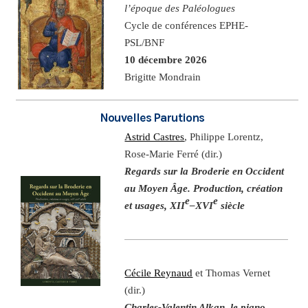
l’époque des Paléologues
Cycle de conférences EPHE-
PSL/BNF
10 décembre 2026
Brigitte Mondrain
Nouvelles Parutions
Astrid Castres
, Philippe Lorentz,
Rose-Marie Ferré (dir.)
Regards sur la Broderie en Occident
au Moyen Âge. Production, création
e
e
et usages, XII
–XVI
siècle
Cécile Reynaud
et Thomas Vernet
(dir.)
Charles-Valentin Alkan, le piano