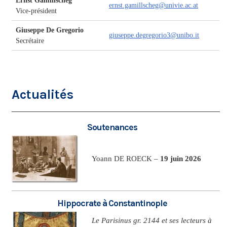
Ernst Gamillscheg
ernst.gamillscheg@univie.ac.at
Vice-président
Giuseppe De Gregorio
giuseppe.degregorio3@unibo.it
Secrétaire
Actualités
Soutenances
Yoann DE ROECK –
19 juin 2026
Hippocrate à Constantinople
Le Parisinus gr. 2144 et ses lecteurs à