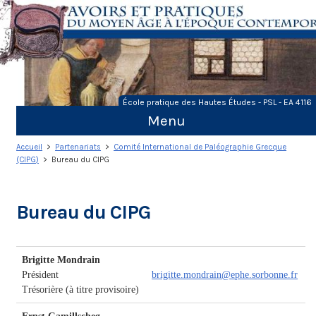
Skip
to
content
École pratique des Hautes Études - PSL - EA 4116
Menu
Accueil
>
Partenariats
>
Comité International de Paléographie Grecque
(CIPG)
> Bureau du CIPG
Bureau du CIPG
Brigitte Mondrain
Président
brigitte.mondrain@ephe.sorbonne.fr
Trésorière (à titre provisoire)