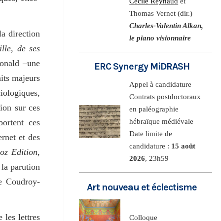
Cécile Reynaud
et
Thomas Vernet (dir.)
Charles-Valentin Alkan,
la direction
le piano visionnaire
lle, de ses
donald –une
ERC Synergy MiDRASH
aits majeurs
Appel à candidature
iologiques,
Contrats postdoctoraux
tion sur ces
en paléographie
portent ces
hébraïque médiévale
Date limite de
ernet et des
candidature :
15 août
oz Edition
,
2026
, 23h59
 la parution
e Coudroy-
Art nouveau et éclectisme
 les lettres
Colloque