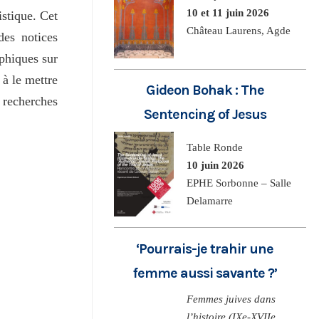
10 et 11 juin 2026
istique. Cet
Château Laurens, Agde
des notices
aphiques sur
 à le mettre
Gideon Bohak : The
 recherches
Sentencing of Jesus
Table Ronde
10 juin 2026
EPHE Sorbonne – Salle
Delamarre
‘Pourrais-je trahir une
femme aussi savante ?’
Femmes juives dans
l’histoire (IXe-XVIIe