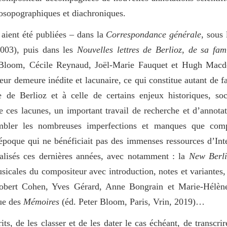
osopographiques et diachroniques.
 aient été publiées – dans la
Correspondance générale
, sous 
2003), puis dans les
Nouvelles lettres de Berlioz, de sa fami
 Bloom, Cécile Reynaud, Joël-Marie Fauquet et Hugh Mac
ur demeure inédite et lacunaire, ce qui constitue autant de f
 de Berlioz et à celle de certains enjeux historiques, soc
 de ces lacunes, un important travail de recherche et d’annota
combler les nombreuses imperfections et manques que com
 époque qui ne bénéficiait pas des immenses ressources d’Int
éalisés ces dernières années, avec notamment : la
New Berli
sicales du compositeur avec introduction, notes et variantes,
bert Cohen, Yves Gérard, Anne Bongrain et Marie-Hélèn
que des
Mémoires
(éd. Peter Bloom, Paris, Vrin, 2019)…
its, de les classer et de les dater le cas échéant, de transcrire