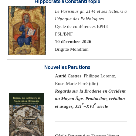
Hippocrate à Constantinople
Le Parisinus gr. 2144 et ses lecteurs à
l’époque des Paléologues
Cycle de conférences EPHE-
PSL/BNF
10 décembre 2026
Brigitte Mondrain
Nouvelles Parutions
Astrid Castres
, Philippe Lorentz,
Rose-Marie Ferré (dir.)
Regards sur la Broderie en Occident
au Moyen Âge. Production, création
e
e
et usages, XII
–XVI
siècle
Cécile Reynaud
et Thomas Vernet