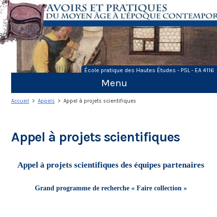
Skip
to
content
École pratique des Hautes Études - PSL - EA 4116
Menu
Accueil
>
Appels
> Appel à projets scientifiques
Appel à projets scientifiques
Appel à projets scientifiques des équipes partenaires
Grand programme de recherche « Faire collection »