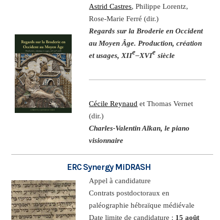
Astrid Castres
, Philippe Lorentz,
Rose-Marie Ferré (dir.)
Regards sur la Broderie en Occident
au Moyen Âge. Production, création
e
e
et usages, XII
–XVI
siècle
Cécile Reynaud
et Thomas Vernet
(dir.)
Charles-Valentin Alkan, le piano
visionnaire
ERC Synergy MiDRASH
Appel à candidature
Contrats postdoctoraux en
paléographie hébraïque médiévale
Date limite de candidature :
15 août