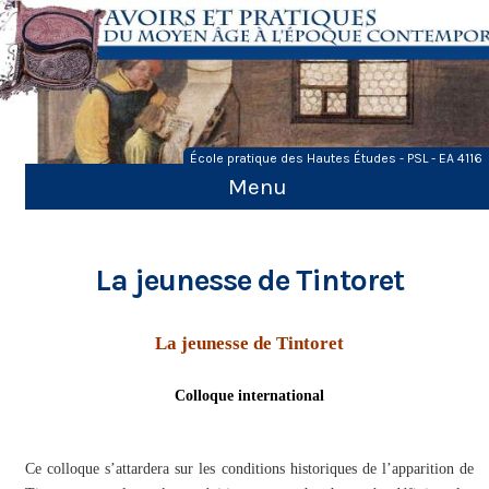
Skip
to
content
École pratique des Hautes Études - PSL - EA 4116
Menu
La jeunesse de Tintoret
La jeunesse de Tintoret
Colloque international
Ce colloque s’attardera sur les conditions historiques de l’apparition de