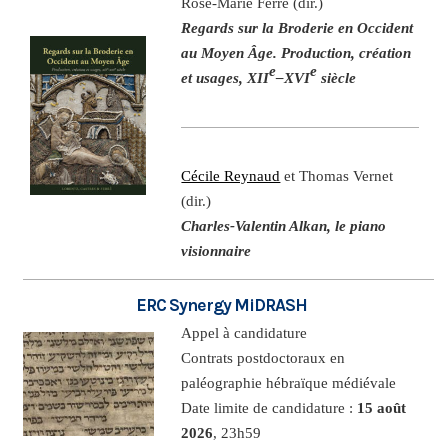
Rose-Marie Ferré (dir.)
Regards sur la Broderie en Occident
au Moyen Âge. Production, création
e
e
et usages, XII
–XVI
siècle
Cécile Reynaud
et Thomas Vernet
(dir.)
Charles-Valentin Alkan, le piano
visionnaire
ERC Synergy MiDRASH
Appel à candidature
Contrats postdoctoraux en
paléographie hébraïque médiévale
Date limite de candidature :
15 août
2026
, 23h59