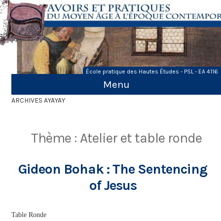
Skip
to
content
École pratique des Hautes Études - PSL - EA 4116
Menu
ARCHIVES AYAYAY
Thème :
Atelier et table ronde
Gideon Bohak : The Sentencing
of Jesus
Table Ronde