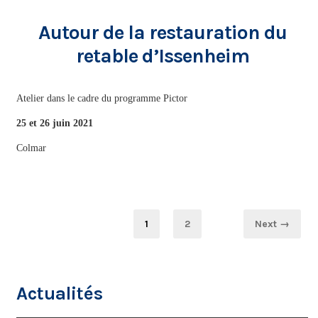
Autour de la restauration du
retable d’Issenheim
Atelier dans le cadre du programme Pictor
25 et 26 juin 2021
Colmar
Pagination
Page
Page
1
2
Next →
des
publications
Actualités