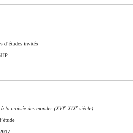
s d’études invités
 SHP
e
e
s à la croisée des mondes (XVI
-XIX
siècle)
d’étude
 2017