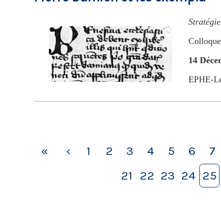
Stratégie
Colloque
14 Déce
EPHE-Le
«
‹
1
2
3
4
5
6
7
21
22
23
24
25