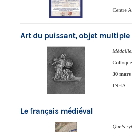
Centre A
Art du puissant, objet multiple
Médaille
Colloque
30 mars 
INHA
Le français médiéval
Quels ry