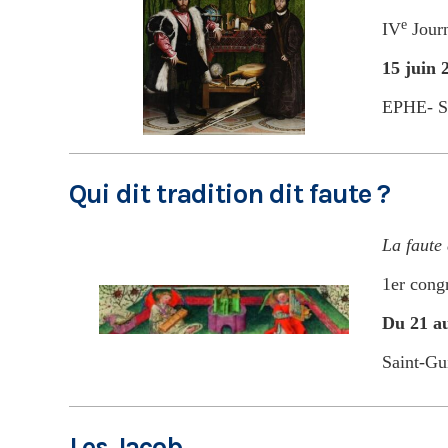
e
IV
Journ
15 juin 
EPHE- S
Qui dit tradition dit faute ?
La faute
1er congr
Du 21 a
Saint-Gu
Les Jacob