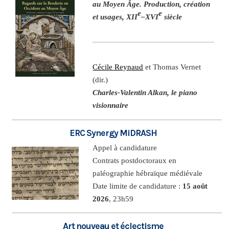
au Moyen Âge. Production, création
e
e
et usages, XII
–XVI
siècle
Cécile Reynaud
et Thomas Vernet
(dir.)
Charles-Valentin Alkan, le piano
visionnaire
ERC Synergy MiDRASH
Appel à candidature
Contrats postdoctoraux en
paléographie hébraïque médiévale
Date limite de candidature :
15 août
2026
, 23h59
Art nouveau et éclectisme