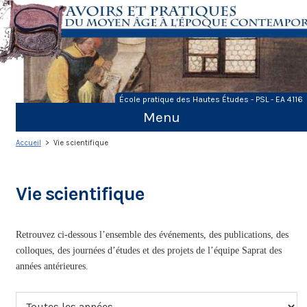
Skip
to
content
École pratique des Hautes Études - PSL - EA 4116
Menu
Accueil
> Vie scientifique
Vie scientifique
Retrouvez ci-dessous l’ensemble des événements, des publications, des
colloques, des journées d’études et des projets de l’équipe Saprat des
années antérieures.